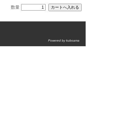
数量
Powered by kuboama