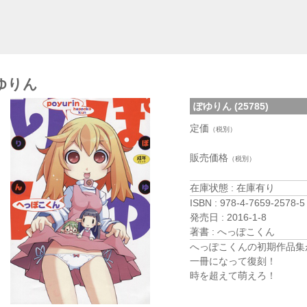
ゆりん
ぽゆりん (25785)
定価
（税別）
販売価格
（税別）
在庫状態 : 在庫有り
ISBN : 978-4-7659-2578-5
発売日 : 2016-1-8
著書 : へっぽこくん
へっぽこくんの初期作品集
一冊になって復刻！
時を超えて萌えろ！